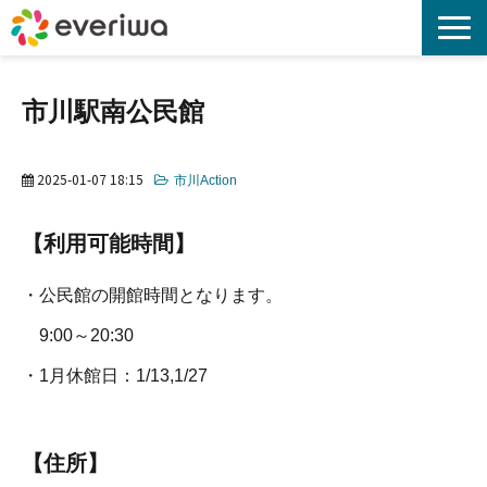
everiwa no Wa プロジェクト
市川駅南公民館
everiwa Charger Share
2025-01-07 18:15
市川Action
資料請求
【利用可能時間】
お知らせ
・公民館の開館時間となります。
よくある質問
9:00～20:30
・1月休館日：1/13,1/27
お問合せ
【住所】