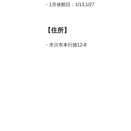
・1月休館日：1/13,1/27
【住所】
・
市川市本行徳12-8