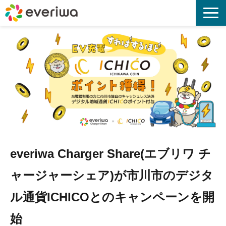
everiwa no Wa プロジェクト
everiwa Charger Share
資料請求
お知らせ
everiwa Charger Share(エブリワ チ
よくある質問
ャージャーシェア)が市川市のデジタ
お問合せ
ル通貨ICHICOとのキャンペーンを開
始