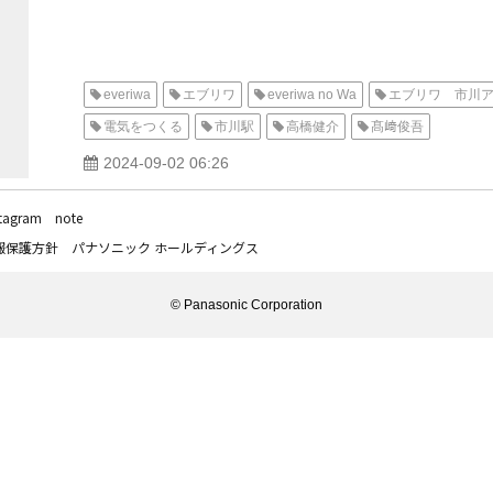
everiwa
エブリワ
everiwa no Wa
エブリワ 市川
電気をつくる
市川駅
高橋健介
髙﨑俊吾
2024-09-02 06:26
stagram
note
報保護方針
パナソニック ホールディングス
© Panasonic Corporation