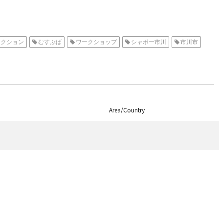
アクション
むすぶば
ワークショップ
シャポー市川
市川市
Area/Country