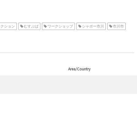
アクション
むすぶば
ワークショップ
シャポー市川
市川市
Area/Country