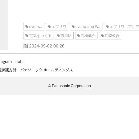
everiwa
エブリワ
everiwa no Wa
エブリワ 市川
電気をつくる
市川駅
高橋健介
髙﨑俊吾
2024-09-02 06:26
stagram
note
報保護方針
パナソニック ホールディングス
© Panasonic Corporation